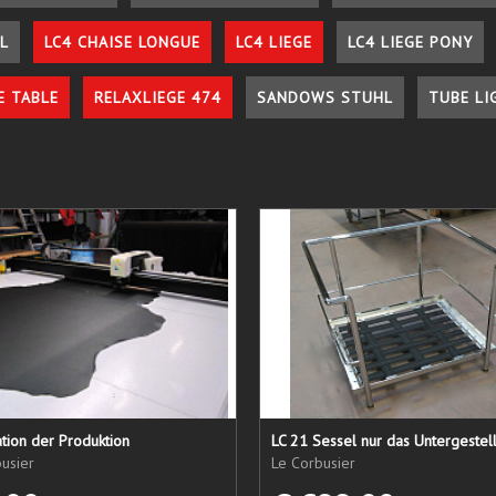
L
LC4 CHAISE LONGUE
LC4 LIEGE
LC4 LIEGE PONY
E TABLE
RELAXLIEGE 474
SANDOWS STUHL
TUBE LI
tion der Produktion
usier
Le Corbusier