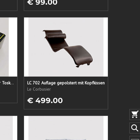
€ 99.00
Lederpflege-Set ein Gruß aus der Toskana...
LC 702 Auflage gepolstert mit Kopfkissen
Le Corbusier
€ 499.00