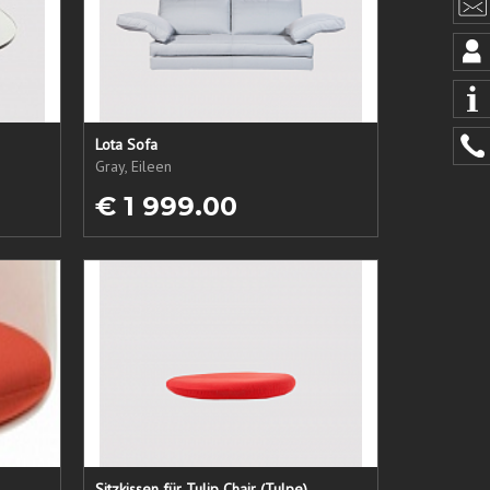
Lota Sofa
Gray, Eileen
€ 1 999.00
Sitzkissen für Tulip Chair (Tulpe)