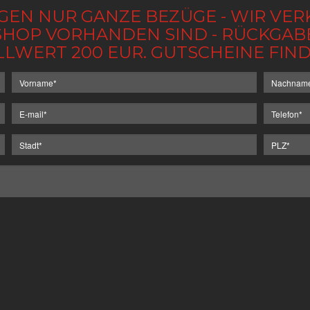
GEN NUR GANZE BEZÜGE - WIR VER
IM SHOP VORHANDEN SIND - RÜCKGA
LLWERT 200 EUR. GUTSCHEINE FI