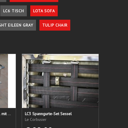
LC6 TISCH
LOTA SOFA
GHT EILEEN GRAY
TULIP CHAIR
LC 21 Sessel nur das Untergestell mit elastischen Straps
LC3 Spanngurte-Set Sessel
Le Corbusier