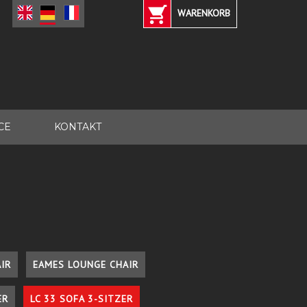
WARENKORB
CE
KONTAKT
IR
EAMES LOUNGE CHAIR
ER
LC 33 SOFA 3-SITZER