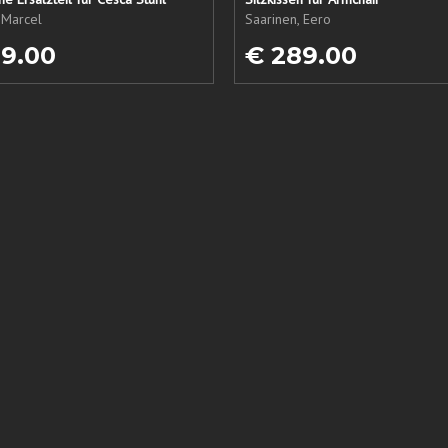
 Marcel
Saarinen, Eero
19.00
€ 289.00