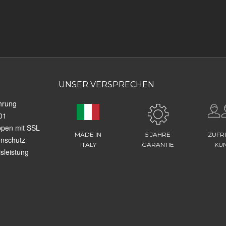
UNSER VERSPRECHEN
hrung
01
ppen mit SSL
MADE IN
5 JAHRE
ZUFR
enschutz
ITALY
GARANTIE
KU
sleistung