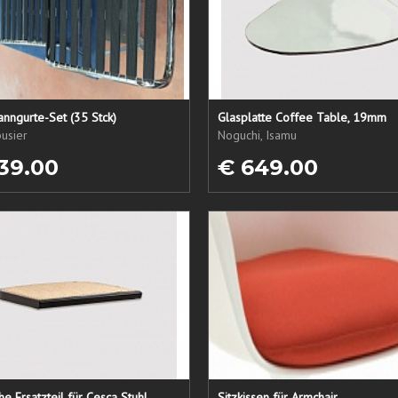
nngurte-Set (35 Stck)
Glasplatte Coffee Table, 19mm
usier
Noguchi, Isamu
39.00
€ 649.00
che Ersatzteil für Cesca Stuhl
Sitzkissen für Armchair