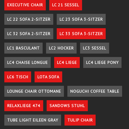
EXECUTIVE CHAIR
LC 21 SESSEL
LC 22 SOFA 2-SITZER
LC 23 SOFA 3-SITZER
LC 32 SOFA 2-SITZER
LC 33 SOFA 3-SITZER
LC1 BASCULANT
LC2 HOCKER
LC3 SESSEL
LC4 CHAISE LONGUE
LC4 LIEGE
LC4 LIEGE PONY
LC6 TISCH
LOTA SOFA
LOUNGE CHAIR OTTOMANE
NOGUCHI COFFEE TABLE
RELAXLIEGE 474
SANDOWS STUHL
TUBE LIGHT EILEEN GRAY
TULIP CHAIR