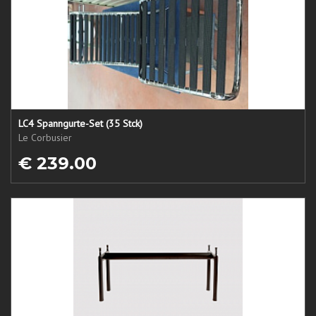
LC4 Spanngurte-Set (35 Stck)
Le Corbusier
€ 239.00