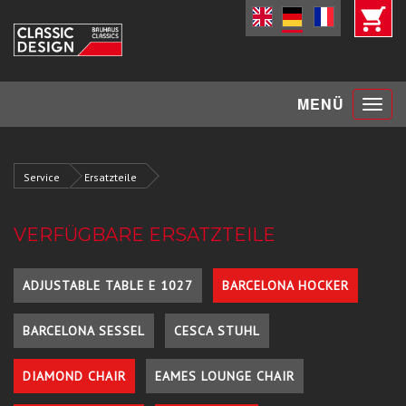
Toggle
MENÜ
navigat
Service
Ersatzteile
VERFÜGBARE ERSATZTEILE
ADJUSTABLE TABLE E 1027
BARCELONA HOCKER
BARCELONA SESSEL
CESCA STUHL
DIAMOND CHAIR
EAMES LOUNGE CHAIR