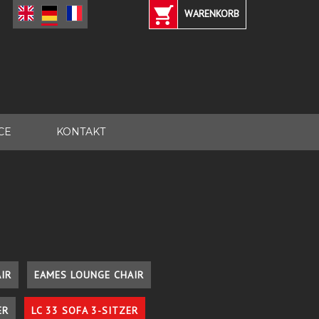
WARENKORB
CE
KONTAKT
IR
EAMES LOUNGE CHAIR
ER
LC 33 SOFA 3-SITZER