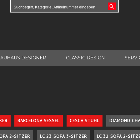
AUHAUS DESIGNER
CLASSIC DESIGN
SERVI
KER
BARCELONA SESSEL
CESCA STUHL
DIAMOND CHA
SOFA 2-SITZER
LC 23 SOFA 3-SITZER
LC 32 SOFA 2-SITZ