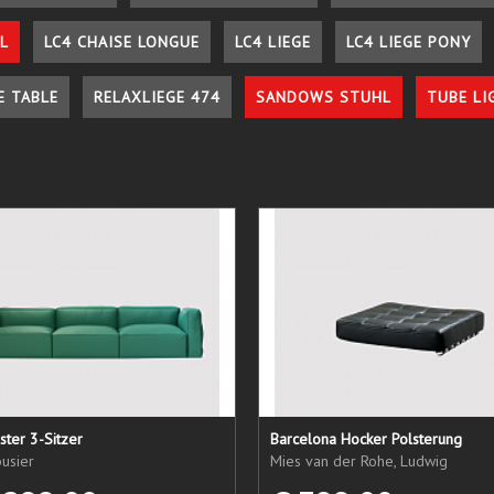
L
LC4 CHAISE LONGUE
LC4 LIEGE
LC4 LIEGE PONY
E TABLE
RELAXLIEGE 474
SANDOWS STUHL
TUBE LI
ster 3-Sitzer
Barcelona Hocker Polsterung
usier
Mies van der Rohe, Ludwig