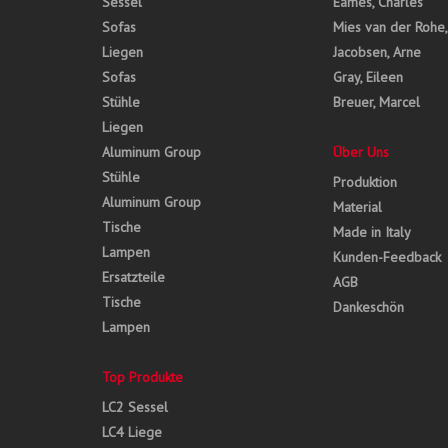
Sessel
Eames, Charles
Sofas
Mies van der Rohe
Liegen
Jacobsen, Arne
Sofas
Gray, Eileen
Stühle
Breuer, Marcel
Liegen
Aluminum Group
Über Uns
Stühle
Produktion
Aluminum Group
Material
Tische
Made in Italy
Lampen
Kunden-Feedback
Ersatzteile
AGB
Tische
Dankeschön
Lampen
Top Produkte
LC2 Sessel
LC4 Liege