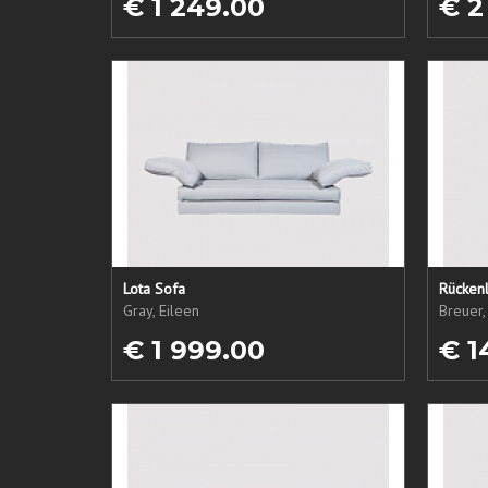
€ 1 249.00
€ 2
Lota Sofa
Rückenl
Gray, Eileen
Breuer,
€ 1 999.00
€ 1