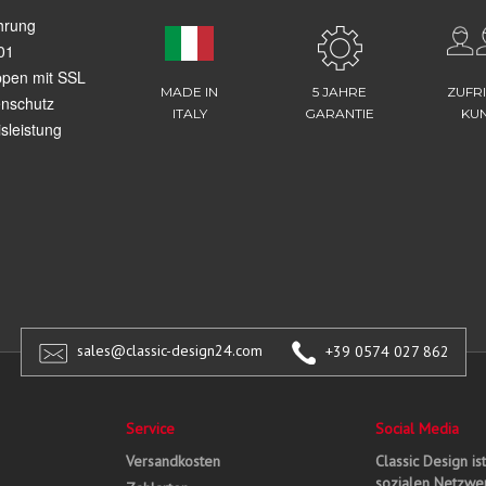
hrung
01
ppen mit SSL
MADE IN
5 JAHRE
ZUFR
enschutz
ITALY
GARANTIE
KU
sleistung
sales@classic-design24.com
+39 0574 027 862
Service
Social Media
Versandkosten
Classic Design is
sozialen Netzwer