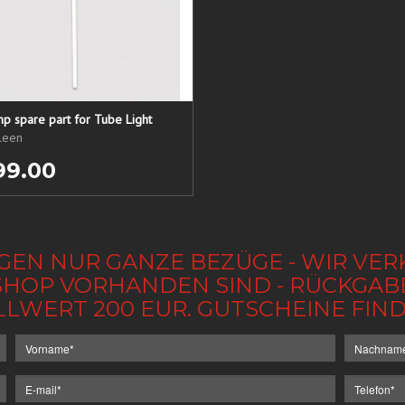
p spare part for Tube Light
ileen
99.00
GEN NUR GANZE BEZÜGE - WIR VER
IM SHOP VORHANDEN SIND - RÜCKGA
LLWERT 200 EUR. GUTSCHEINE FI