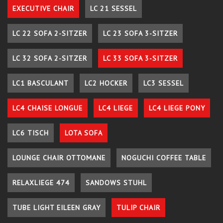
EXECUTIVE CHAIR
LC 21 SESSEL
LC 22 SOFA 2-SITZER
LC 23 SOFA 3-SITZER
LC 32 SOFA 2-SITZER
LC 33 SOFA 3-SITZER
LC1 BASCULANT
LC2 HOCKER
LC3 SESSEL
LC4 CHAISE LONGUE
LC4 LIEGE
LC4 LIEGE PONY
LC6 TISCH
LOTA SOFA
LOUNGE CHAIR OTTOMANE
NOGUCHI COFFEE TABLE
RELAXLIEGE 474
SANDOWS STUHL
TUBE LIGHT EILEEN GRAY
TULIP CHAIR