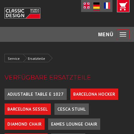
Toggle
MENÜ
navigat
Service
Ersatzteile
VERFÜGBARE ERSATZTEILE
ADJUSTABLE TABLE E 1027
BARCELONA HOCKER
BARCELONA SESSEL
CESCA STUHL
DIAMOND CHAIR
EAMES LOUNGE CHAIR