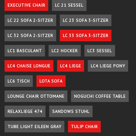
EXECUTIVE CHAIR
LC 21 SESSEL
LC 22 SOFA 2-SITZER
LC 23 SOFA 3-SITZER
LC 32 SOFA 2-SITZER
LC 33 SOFA 3-SITZER
LC1 BASCULANT
LC2 HOCKER
LC3 SESSEL
LC4 CHAISE LONGUE
LC4 LIEGE
LC4 LIEGE PONY
LC6 TISCH
LOTA SOFA
LOUNGE CHAIR OTTOMANE
NOGUCHI COFFEE TABLE
RELAXLIEGE 474
SANDOWS STUHL
TUBE LIGHT EILEEN GRAY
TULIP CHAIR