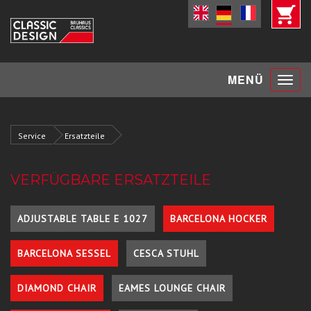
Toggle
MENÜ
navigat
Service
Ersatzteile
VERFÜGBARE ERSATZTEILE
ADJUSTABLE TABLE E 1027
BARCELONA HOCKER
BARCELONA SESSEL
CESCA STUHL
DIAMOND CHAIR
EAMES LOUNGE CHAIR