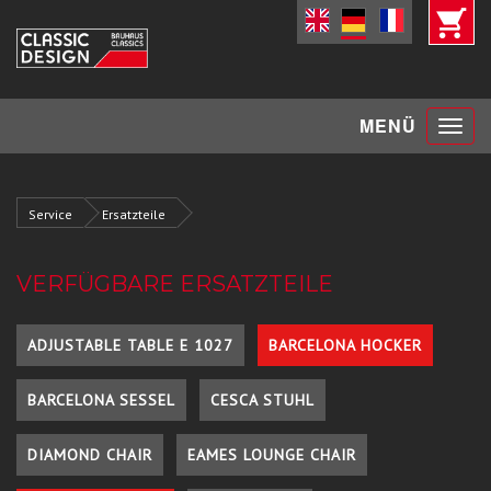
Toggle
MENÜ
navigat
Service
Ersatzteile
VERFÜGBARE ERSATZTEILE
ADJUSTABLE TABLE E 1027
BARCELONA HOCKER
BARCELONA SESSEL
CESCA STUHL
DIAMOND CHAIR
EAMES LOUNGE CHAIR