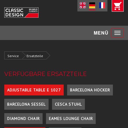
Toggle
MENÜ
navigat
Service
Ersatzteile
VERFÜGBARE ERSATZTEILE
ADJUSTABLE TABLE E 1027
BARCELONA HOCKER
BARCELONA SESSEL
CESCA STUHL
DIAMOND CHAIR
EAMES LOUNGE CHAIR