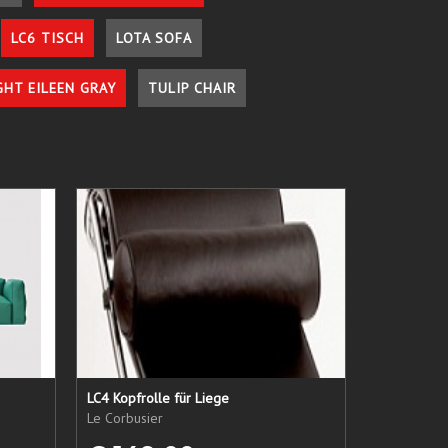
LC6 TISCH
LOTA SOFA
GHT EILEEN GRAY
TULIP CHAIR
LC4 Kopfrolle für Liege
Le Corbusier