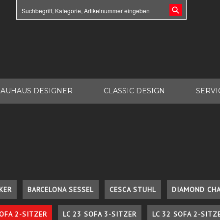
AUHAUS DESIGNER
CLASSIC DESIGN
SERVI
KER
BARCELONA SESSEL
CESCA STUHL
DIAMOND CHA
SOFA 2-SITZER
LC 23 SOFA 3-SITZER
LC 32 SOFA 2-SITZ