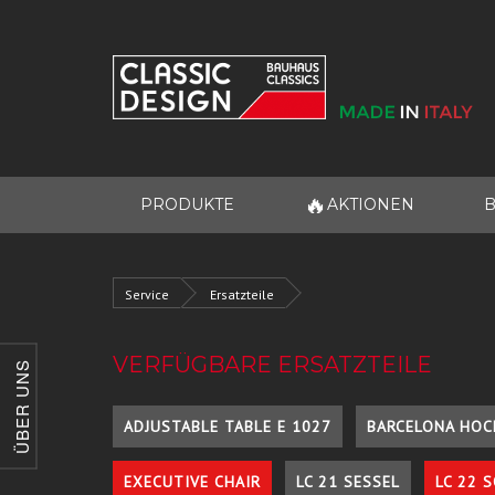
🔥
PRODUKTE
AKTIONEN
B
Service
Ersatzteile
VERFÜGBARE ERSATZTEILE
ÜBER UNS
ADJUSTABLE TABLE E 1027
BARCELONA HOC
EXECUTIVE CHAIR
LC 21 SESSEL
LC 22 