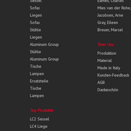
Sessel
Eames, Charles
Sofas
Mies van der Rohe
Liegen
Jacobsen, Arne
Sofas
Gray, Eileen
Stühle
Breuer, Marcel
Liegen
Aluminum Group
Über Uns
Stühle
Produktion
Aluminum Group
Material
Tische
Made in Italy
Lampen
Kunden-Feedback
Ersatzteile
AGB
Tische
Dankeschön
Lampen
Top Produkte
LC2 Sessel
LC4 Liege