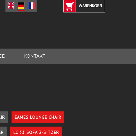
WARENKORB
CE
KONTAKT
IR
EAMES LOUNGE CHAIR
ER
LC 33 SOFA 3-SITZER