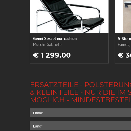
Genni Sessel nur cushion
5-Ster
Mucchi, Gabriele
Eames, 
€ 1 299.00
€ 3
ERSATZTEILE - POLSTERUN
& KLEINTEILE - NUR DIE 
MÖGLICH - MINDESTBESTE