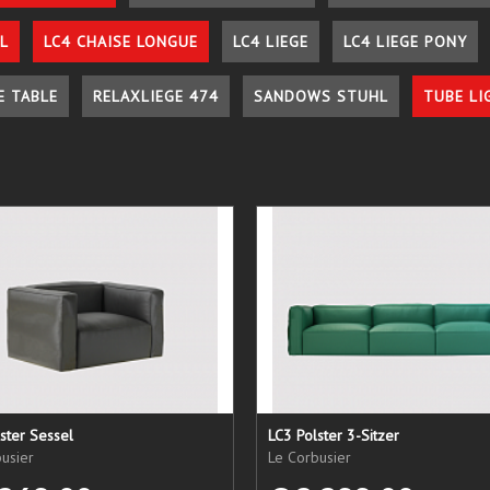
L
LC4 CHAISE LONGUE
LC4 LIEGE
LC4 LIEGE PONY
E TABLE
RELAXLIEGE 474
SANDOWS STUHL
TUBE LI
ster Sessel
LC3 Polster 3-Sitzer
usier
Le Corbusier