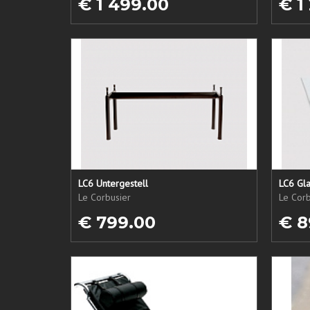
€ 1 499.00
€ 1
LC6 Untergestell
LC6 Gla
Le Corbusier
Le Corb
€ 799.00
€ 8