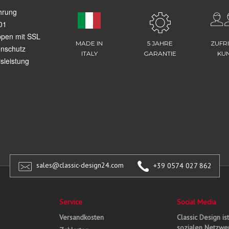
hrung
01
ppen mit SSL
MADE IN
5 JAHRE
ZUFR
enschutz
ITALY
GARANTIE
KU
sleistung
sales@classic-design24.com
+39 0574 027 862
Service
Social Media
Versandkosten
Classic Design is
sozialen Netzwer