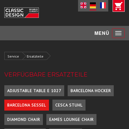
Toggle
MENÜ
navigat
Service
Ersatzteile
VERFÜGBARE ERSATZTEILE
ADJUSTABLE TABLE E 1027
BARCELONA HOCKER
BARCELONA SESSEL
CESCA STUHL
DIAMOND CHAIR
EAMES LOUNGE CHAIR