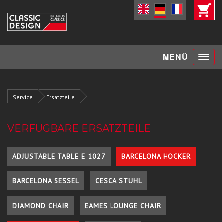
Toggle
MENÜ
navigat
Service
Ersatzteile
VERFÜGBARE ERSATZTEILE
ADJUSTABLE TABLE E 1027
BARCELONA HOCKER
BARCELONA SESSEL
CESCA STUHL
DIAMOND CHAIR
EAMES LOUNGE CHAIR