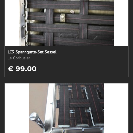
LC3 Spanngurte-Set Sessel
Le Corbusier
€ 99.00