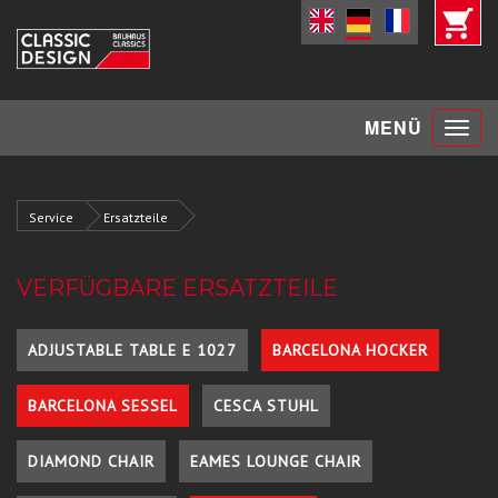
Toggle
MENÜ
navigat
Service
Ersatzteile
VERFÜGBARE ERSATZTEILE
ADJUSTABLE TABLE E 1027
BARCELONA HOCKER
BARCELONA SESSEL
CESCA STUHL
DIAMOND CHAIR
EAMES LOUNGE CHAIR