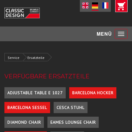
Toggle
MENÜ
navigat
Service
Ersatzteile
VERFÜGBARE ERSATZTEILE
ADJUSTABLE TABLE E 1027
BARCELONA HOCKER
BARCELONA SESSEL
CESCA STUHL
DIAMOND CHAIR
EAMES LOUNGE CHAIR