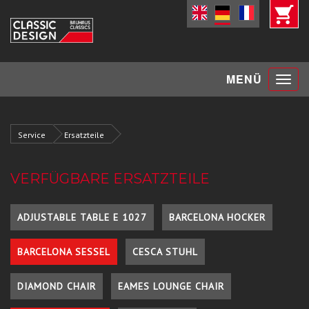
Toggle
MENÜ
navigat
Service
Ersatzteile
VERFÜGBARE ERSATZTEILE
ADJUSTABLE TABLE E 1027
BARCELONA HOCKER
BARCELONA SESSEL
CESCA STUHL
DIAMOND CHAIR
EAMES LOUNGE CHAIR