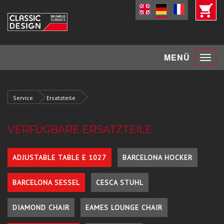
Toggle
MENÜ
navigat
Service
Ersatzteile
VERFÜGBARE ERSATZTEILE
ADJUSTABLE TABLE E 1027
BARCELONA HOCKER
BARCELONA SESSEL
CESCA STUHL
DIAMOND CHAIR
EAMES LOUNGE CHAIR