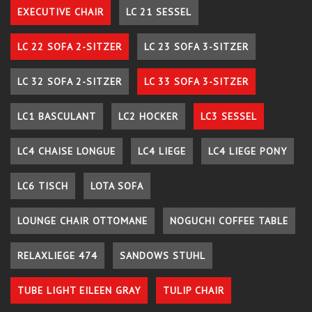
EXECUTIVE CHAIR
LC 21 SESSEL
LC 22 SOFA 2-SITZER
LC 23 SOFA 3-SITZER
LC 32 SOFA 2-SITZER
LC 33 SOFA 3-SITZER
LC1 BASCULANT
LC2 HOCKER
LC3 SESSEL
LC4 CHAISE LONGUE
LC4 LIEGE
LC4 LIEGE PONY
LC6 TISCH
LOTA SOFA
LOUNGE CHAIR OTTOMANE
NOGUCHI COFFEE TABLE
RELAXLIEGE 474
SANDOWS STUHL
TUBE LIGHT EILEEN GRAY
TULIP CHAIR