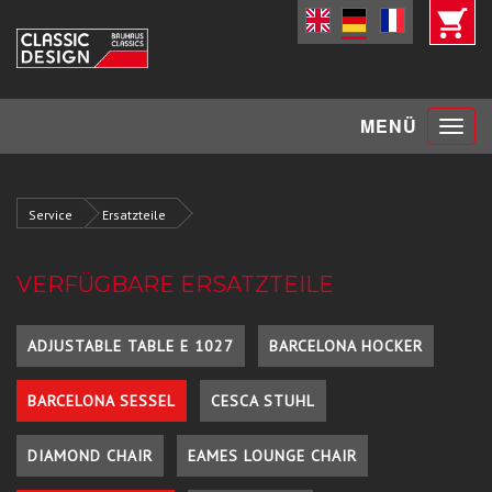
Toggle
MENÜ
navigat
Service
Ersatzteile
VERFÜGBARE ERSATZTEILE
ADJUSTABLE TABLE E 1027
BARCELONA HOCKER
BARCELONA SESSEL
CESCA STUHL
DIAMOND CHAIR
EAMES LOUNGE CHAIR