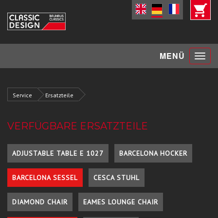
Toggle
MENÜ
navigat
Service
Ersatzteile
VERFÜGBARE ERSATZTEILE
ADJUSTABLE TABLE E 1027
BARCELONA HOCKER
BARCELONA SESSEL
CESCA STUHL
DIAMOND CHAIR
EAMES LOUNGE CHAIR