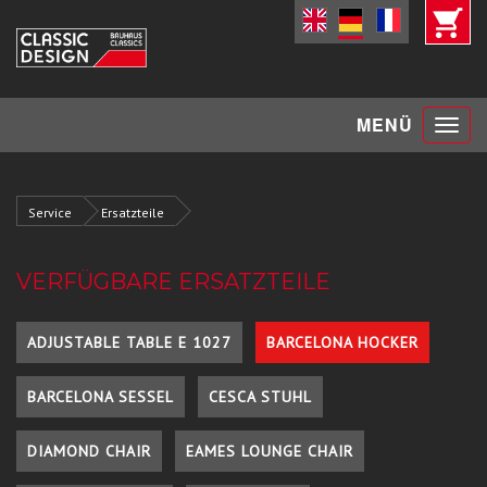
Toggle
MENÜ
navigat
Service
Ersatzteile
VERFÜGBARE ERSATZTEILE
ADJUSTABLE TABLE E 1027
BARCELONA HOCKER
BARCELONA SESSEL
CESCA STUHL
DIAMOND CHAIR
EAMES LOUNGE CHAIR