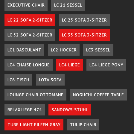
EXECUTIVE CHAIR
LC 21 SESSEL
LC 22 SOFA 2-SITZER
LC 23 SOFA 3-SITZER
LC 32 SOFA 2-SITZER
LC 33 SOFA 3-SITZER
LC1 BASCULANT
LC2 HOCKER
LC3 SESSEL
LC4 CHAISE LONGUE
LC4 LIEGE
LC4 LIEGE PONY
LC6 TISCH
LOTA SOFA
LOUNGE CHAIR OTTOMANE
NOGUCHI COFFEE TABLE
RELAXLIEGE 474
SANDOWS STUHL
TUBE LIGHT EILEEN GRAY
TULIP CHAIR