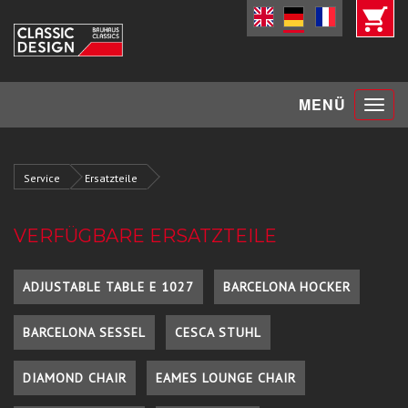
Toggle
MENÜ
navigat
Service
Ersatzteile
VERFÜGBARE ERSATZTEILE
ADJUSTABLE TABLE E 1027
BARCELONA HOCKER
BARCELONA SESSEL
CESCA STUHL
DIAMOND CHAIR
EAMES LOUNGE CHAIR