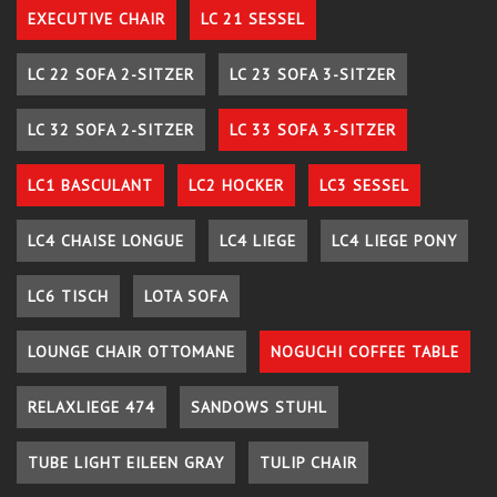
EXECUTIVE CHAIR
LC 21 SESSEL
LC 22 SOFA 2-SITZER
LC 23 SOFA 3-SITZER
LC 32 SOFA 2-SITZER
LC 33 SOFA 3-SITZER
LC1 BASCULANT
LC2 HOCKER
LC3 SESSEL
LC4 CHAISE LONGUE
LC4 LIEGE
LC4 LIEGE PONY
LC6 TISCH
LOTA SOFA
LOUNGE CHAIR OTTOMANE
NOGUCHI COFFEE TABLE
RELAXLIEGE 474
SANDOWS STUHL
TUBE LIGHT EILEEN GRAY
TULIP CHAIR