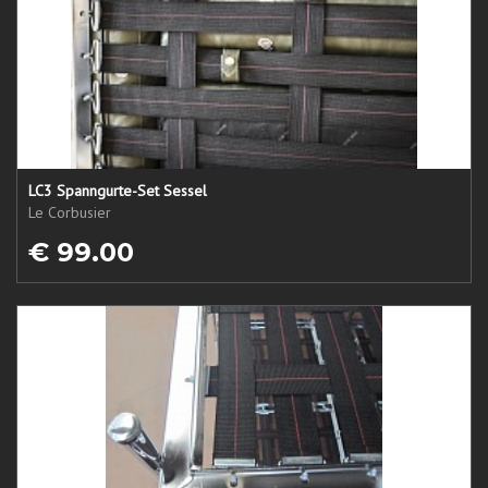
LC3 Spanngurte-Set Sessel
Le Corbusier
€ 99.00