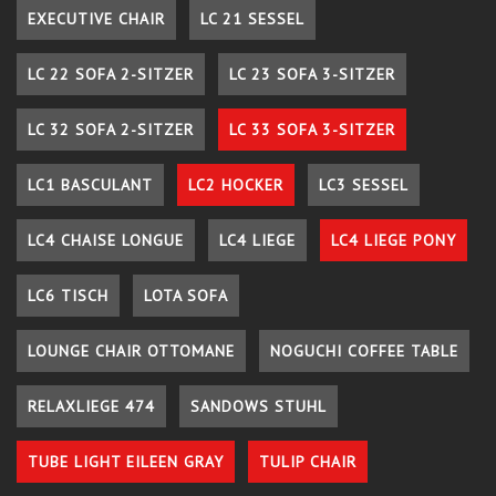
EXECUTIVE CHAIR
LC 21 SESSEL
LC 22 SOFA 2-SITZER
LC 23 SOFA 3-SITZER
LC 32 SOFA 2-SITZER
LC 33 SOFA 3-SITZER
LC1 BASCULANT
LC2 HOCKER
LC3 SESSEL
LC4 CHAISE LONGUE
LC4 LIEGE
LC4 LIEGE PONY
LC6 TISCH
LOTA SOFA
LOUNGE CHAIR OTTOMANE
NOGUCHI COFFEE TABLE
RELAXLIEGE 474
SANDOWS STUHL
TUBE LIGHT EILEEN GRAY
TULIP CHAIR