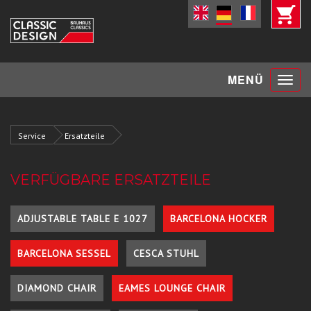
Toggle
MENÜ
navigat
Service
Ersatzteile
VERFÜGBARE ERSATZTEILE
ADJUSTABLE TABLE E 1027
BARCELONA HOCKER
BARCELONA SESSEL
CESCA STUHL
DIAMOND CHAIR
EAMES LOUNGE CHAIR