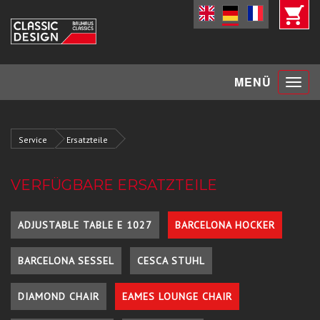
Toggle
MENÜ
navigat
Service
Ersatzteile
VERFÜGBARE ERSATZTEILE
ADJUSTABLE TABLE E 1027
BARCELONA HOCKER
BARCELONA SESSEL
CESCA STUHL
DIAMOND CHAIR
EAMES LOUNGE CHAIR