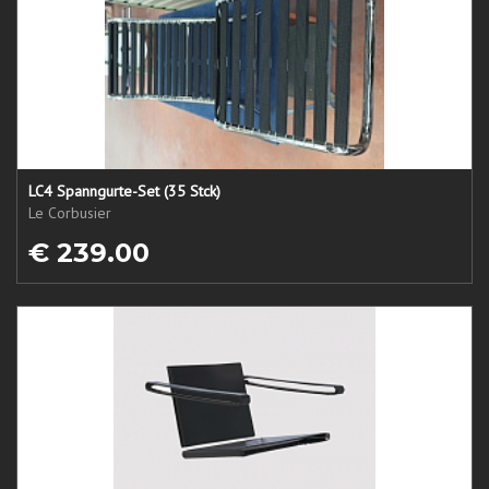
LC4 Spanngurte-Set (35 Stck)
Le Corbusier
€ 239.00