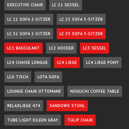
EXECUTIVE CHAIR
LC 21 SESSEL
LC 22 SOFA 2-SITZER
LC 23 SOFA 3-SITZER
LC 32 SOFA 2-SITZER
LC 33 SOFA 3-SITZER
LC1 BASCULANT
LC2 HOCKER
LC3 SESSEL
LC4 CHAISE LONGUE
LC4 LIEGE
LC4 LIEGE PONY
LC6 TISCH
LOTA SOFA
LOUNGE CHAIR OTTOMANE
NOGUCHI COFFEE TABLE
RELAXLIEGE 474
SANDOWS STUHL
TUBE LIGHT EILEEN GRAY
TULIP CHAIR