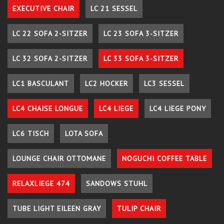
EXECUTIVE CHAIR
LC 21 SESSEL
LC 22 SOFA 2-SITZER
LC 23 SOFA 3-SITZER
LC 32 SOFA 2-SITZER
LC 33 SOFA 3-SITZER
LC1 BASCULANT
LC2 HOCKER
LC3 SESSEL
LC4 CHAISE LONGUE
LC4 LIEGE
LC4 LIEGE PONY
LC6 TISCH
LOTA SOFA
LOUNGE CHAIR OTTOMANE
NOGUCHI COFFEE TABLE
RELAXLIEGE 474
SANDOWS STUHL
TUBE LIGHT EILEEN GRAY
TULIP CHAIR