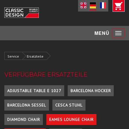
Toggle
MENÜ
navigat
Service
Ersatzteile
VERFÜGBARE ERSATZTEILE
ADJUSTABLE TABLE E 1027
BARCELONA HOCKER
BARCELONA SESSEL
CESCA STUHL
DIAMOND CHAIR
EAMES LOUNGE CHAIR