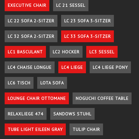
EXECUTIVE CHAIR
LC 21 SESSEL
LC 22 SOFA 2-SITZER
LC 23 SOFA 3-SITZER
LC 32 SOFA 2-SITZER
LC 33 SOFA 3-SITZER
LC1 BASCULANT
LC2 HOCKER
LC3 SESSEL
LC4 CHAISE LONGUE
LC4 LIEGE
LC4 LIEGE PONY
LC6 TISCH
LOTA SOFA
LOUNGE CHAIR OTTOMANE
NOGUCHI COFFEE TABLE
RELAXLIEGE 474
SANDOWS STUHL
TUBE LIGHT EILEEN GRAY
TULIP CHAIR