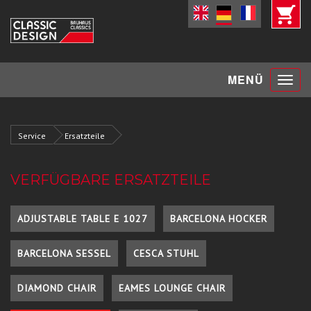
Toggle
MENÜ
navigat
Service
Ersatzteile
VERFÜGBARE ERSATZTEILE
ADJUSTABLE TABLE E 1027
BARCELONA HOCKER
BARCELONA SESSEL
CESCA STUHL
DIAMOND CHAIR
EAMES LOUNGE CHAIR