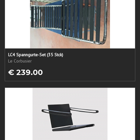
LC4 Spanngurte-Set (35 Stck)
Le Corbusier
€ 239.00