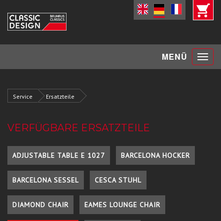
Toggle
MENÜ
navigat
Service
Ersatzteile
VERFÜGBARE ERSATZTEILE
ADJUSTABLE TABLE E 1027
BARCELONA HOCKER
BARCELONA SESSEL
CESCA STUHL
DIAMOND CHAIR
EAMES LOUNGE CHAIR