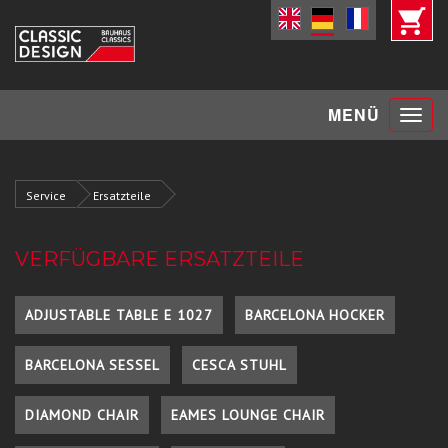
Toggle
MENÜ
navigat
Service
Ersatzteile
VERFÜGBARE ERSATZTEILE
ADJUSTABLE TABLE E 1027
BARCELONA HOCKER
BARCELONA SESSEL
CESCA STUHL
DIAMOND CHAIR
EAMES LOUNGE CHAIR