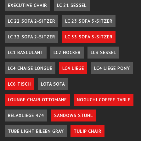
EXECUTIVE CHAIR
LC 21 SESSEL
LC 22 SOFA 2-SITZER
LC 23 SOFA 3-SITZER
LC 32 SOFA 2-SITZER
LC 33 SOFA 3-SITZER
LC1 BASCULANT
LC2 HOCKER
LC3 SESSEL
LC4 CHAISE LONGUE
LC4 LIEGE
LC4 LIEGE PONY
LC6 TISCH
LOTA SOFA
LOUNGE CHAIR OTTOMANE
NOGUCHI COFFEE TABLE
RELAXLIEGE 474
SANDOWS STUHL
TUBE LIGHT EILEEN GRAY
TULIP CHAIR