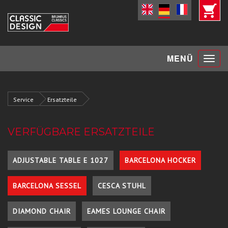
Toggle
MENÜ
navigat
Service
Ersatzteile
VERFÜGBARE ERSATZTEILE
ADJUSTABLE TABLE E 1027
BARCELONA HOCKER
BARCELONA SESSEL
CESCA STUHL
DIAMOND CHAIR
EAMES LOUNGE CHAIR