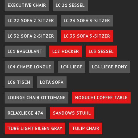
EXECUTIVE CHAIR
LC 21 SESSEL
LC 22 SOFA 2-SITZER
LC 23 SOFA 3-SITZER
LC 32 SOFA 2-SITZER
LC 33 SOFA 3-SITZER
LC1 BASCULANT
LC2 HOCKER
LC3 SESSEL
LC4 CHAISE LONGUE
LC4 LIEGE
LC4 LIEGE PONY
LC6 TISCH
LOTA SOFA
LOUNGE CHAIR OTTOMANE
NOGUCHI COFFEE TABLE
RELAXLIEGE 474
SANDOWS STUHL
TUBE LIGHT EILEEN GRAY
TULIP CHAIR