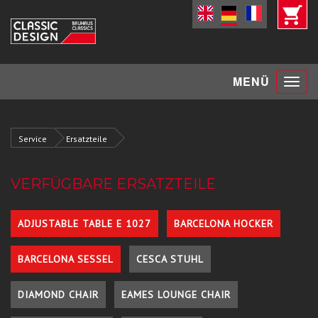
Toggle
MENÜ
navigat
Service
Ersatzteile
VERFÜGBARE ERSATZTEILE
ADJUSTABLE TABLE E 1027
BARCELONA HOCKER
BARCELONA SESSEL
CESCA STUHL
DIAMOND CHAIR
EAMES LOUNGE CHAIR