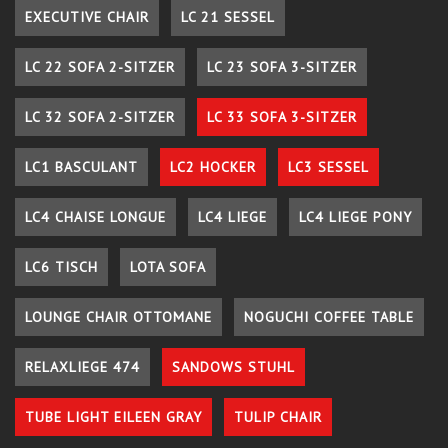
EXECUTIVE CHAIR
LC 21 SESSEL
LC 22 SOFA 2-SITZER
LC 23 SOFA 3-SITZER
LC 32 SOFA 2-SITZER
LC 33 SOFA 3-SITZER
LC1 BASCULANT
LC2 HOCKER
LC3 SESSEL
LC4 CHAISE LONGUE
LC4 LIEGE
LC4 LIEGE PONY
LC6 TISCH
LOTA SOFA
LOUNGE CHAIR OTTOMANE
NOGUCHI COFFEE TABLE
RELAXLIEGE 474
SANDOWS STUHL
TUBE LIGHT EILEEN GRAY
TULIP CHAIR