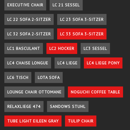
EXECUTIVE CHAIR
LC 21 SESSEL
LC 22 SOFA 2-SITZER
LC 23 SOFA 3-SITZER
LC 32 SOFA 2-SITZER
LC 33 SOFA 3-SITZER
LC1 BASCULANT
LC2 HOCKER
LC3 SESSEL
LC4 CHAISE LONGUE
LC4 LIEGE
LC4 LIEGE PONY
LC6 TISCH
LOTA SOFA
LOUNGE CHAIR OTTOMANE
NOGUCHI COFFEE TABLE
RELAXLIEGE 474
SANDOWS STUHL
TUBE LIGHT EILEEN GRAY
TULIP CHAIR