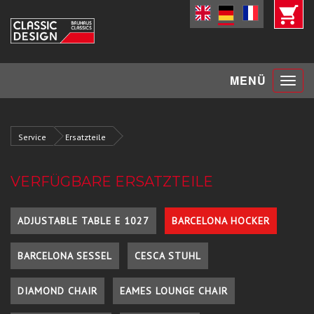
Toggle
MENÜ
navigat
Service
Ersatzteile
VERFÜGBARE ERSATZTEILE
ADJUSTABLE TABLE E 1027
BARCELONA HOCKER
BARCELONA SESSEL
CESCA STUHL
DIAMOND CHAIR
EAMES LOUNGE CHAIR