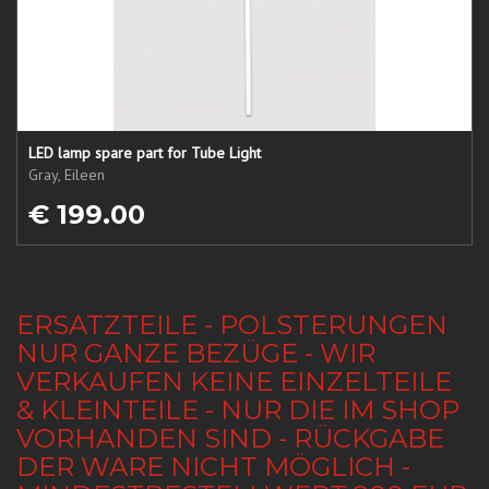
LED lamp spare part for Tube Light
Gray, Eileen
€ 199.00
ERSATZTEILE - POLSTERUNGEN
NUR GANZE BEZÜGE - WIR
VERKAUFEN KEINE EINZELTEILE
& KLEINTEILE - NUR DIE IM SHOP
VORHANDEN SIND - RÜCKGABE
DER WARE NICHT MÖGLICH -