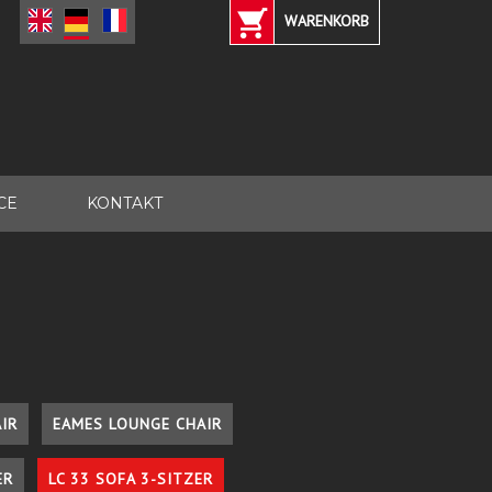
WARENKORB
CE
KONTAKT
IR
EAMES LOUNGE CHAIR
ER
LC 33 SOFA 3-SITZER