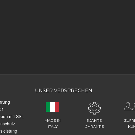
UNSER VERSPRECHEN
hrung
01
ppen mit SSL
MADE IN
5 JAHRE
ZUFR
enschutz
ITALY
GARANTIE
KU
sleistung