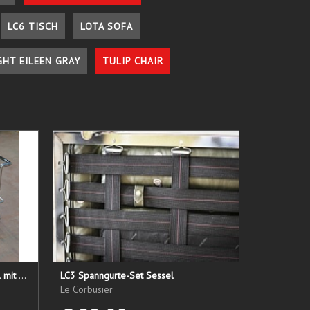
LC6 TISCH
LOTA SOFA
GHT EILEEN GRAY
TULIP CHAIR
LC 21 Sessel nur das Untergestell mit elastischen Straps
LC3 Spanngurte-Set Sessel
Le Corbusier