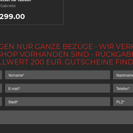
 Gabriele
 299.00
GEN NUR GANZE BEZÜGE - WIR VER
IM SHOP VORHANDEN SIND - RÜCKGA
LLWERT 200 EUR. GUTSCHEINE FI