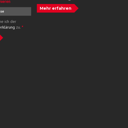
nieren
Mehr erfahren
me ich der
erklärung
zu.
*