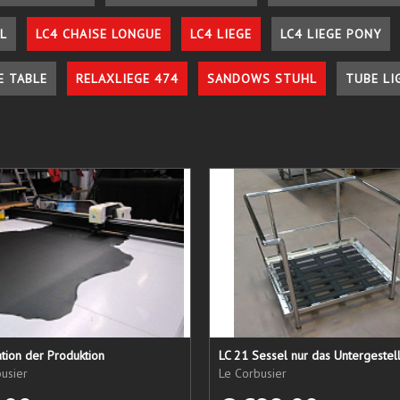
L
LC4 CHAISE LONGUE
LC4 LIEGE
LC4 LIEGE PONY
E TABLE
RELAXLIEGE 474
SANDOWS STUHL
TUBE LI
tion der Produktion
usier
Le Corbusier