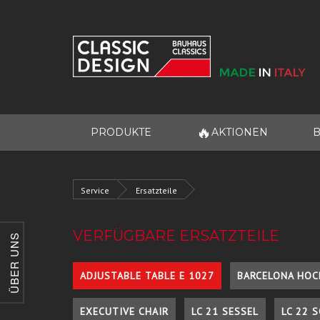
🔥
PRODUKTE
AKTIONEN
B
Service
Ersatzteile
VERFÜGBARE ERSATZTEILE
ÜBER UNS
ADJUSTABLE TABLE E 1027
BARCELONA HOC
EXECUTIVE CHAIR
LC 21 SESSEL
LC 22 