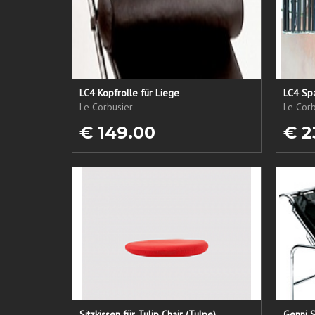
LC4 Kopfrolle für Liege
LC4 Spa
Le Corbusier
Le Corb
€ 149.00
€ 2
Sitzkissen für Tulip Chair (Tulpe)
Genni S