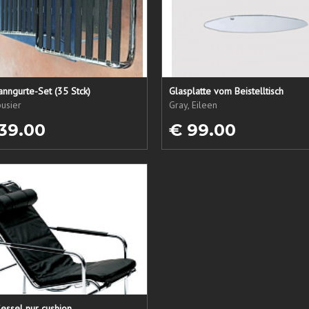
nngurte-Set (35 Stck)
Glasplatte vom Beistelltisch
usier
Gray, Eileen
39.00
€ 99.00
essel nur cushion