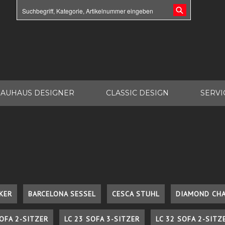
AUHAUS DESIGNER
CLASSIC DESIGN
SERVI
KER
BARCELONA SESSEL
CESCA STUHL
DIAMOND CHA
SOFA 2-SITZER
LC 23 SOFA 3-SITZER
LC 32 SOFA 2-SITZ