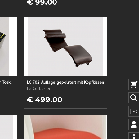
€ 99.00
Lederpflege-Set ein Gruß aus der Toskana...
LC 702 Auflage gepolstert mit Kopfkissen
Le Corbusier
€ 499.00