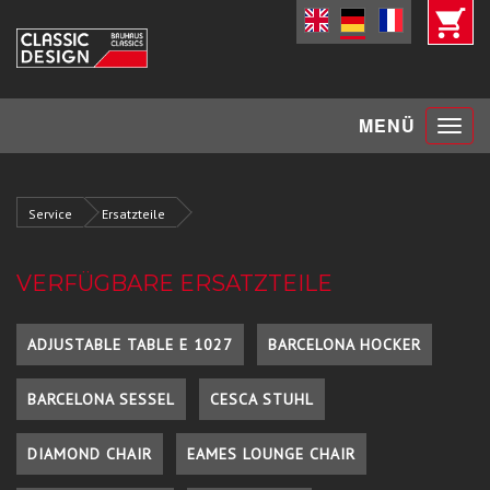
Toggle
MENÜ
navigat
Service
Ersatzteile
VERFÜGBARE ERSATZTEILE
ADJUSTABLE TABLE E 1027
BARCELONA HOCKER
BARCELONA SESSEL
CESCA STUHL
DIAMOND CHAIR
EAMES LOUNGE CHAIR