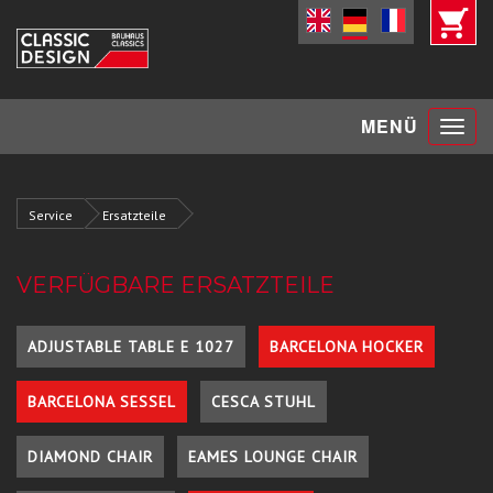
Toggle
MENÜ
navigat
Service
Ersatzteile
VERFÜGBARE ERSATZTEILE
ADJUSTABLE TABLE E 1027
BARCELONA HOCKER
BARCELONA SESSEL
CESCA STUHL
DIAMOND CHAIR
EAMES LOUNGE CHAIR