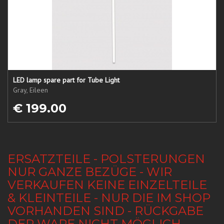
LED lamp spare part for Tube Light
Gray, Eileen
€ 199.00
ERSATZTEILE - POLSTERUNGEN
NUR GANZE BEZÜGE - WIR
VERKAUFEN KEINE EINZELTEILE
& KLEINTEILE - NUR DIE IM SHOP
VORHANDEN SIND - RÜCKGABE
DER WARE NICHT MÖGLICH -