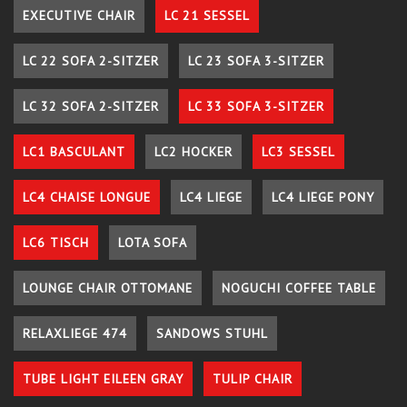
EXECUTIVE CHAIR
LC 21 SESSEL
LC 22 SOFA 2-SITZER
LC 23 SOFA 3-SITZER
LC 32 SOFA 2-SITZER
LC 33 SOFA 3-SITZER
LC1 BASCULANT
LC2 HOCKER
LC3 SESSEL
LC4 CHAISE LONGUE
LC4 LIEGE
LC4 LIEGE PONY
LC6 TISCH
LOTA SOFA
LOUNGE CHAIR OTTOMANE
NOGUCHI COFFEE TABLE
RELAXLIEGE 474
SANDOWS STUHL
TUBE LIGHT EILEEN GRAY
TULIP CHAIR