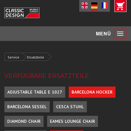
Toggle
MENÜ
navigat
Service
Ersatzteile
VERFÜGBARE ERSATZTEILE
ADJUSTABLE TABLE E 1027
BARCELONA HOCKER
BARCELONA SESSEL
CESCA STUHL
DIAMOND CHAIR
EAMES LOUNGE CHAIR