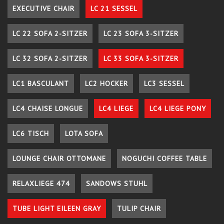
EXECUTIVE CHAIR
LC 21 SESSEL
LC 22 SOFA 2-SITZER
LC 23 SOFA 3-SITZER
LC 32 SOFA 2-SITZER
LC 33 SOFA 3-SITZER
LC1 BASCULANT
LC2 HOCKER
LC3 SESSEL
LC4 CHAISE LONGUE
LC4 LIEGE
LC4 LIEGE PONY
LC6 TISCH
LOTA SOFA
LOUNGE CHAIR OTTOMANE
NOGUCHI COFFEE TABLE
RELAXLIEGE 474
SANDOWS STUHL
TUBE LIGHT EILEEN GRAY
TULIP CHAIR