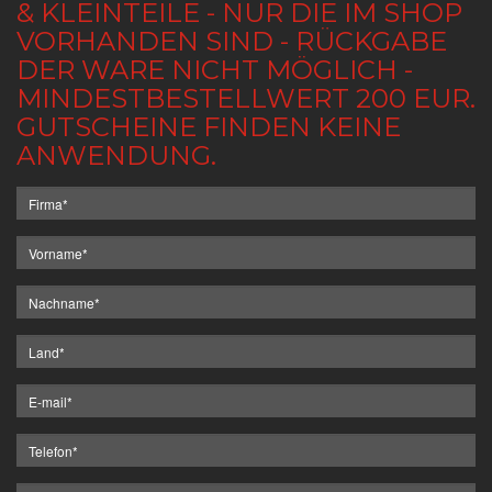
& KLEINTEILE - NUR DIE IM SHOP
VORHANDEN SIND - RÜCKGABE
DER WARE NICHT MÖGLICH -
MINDESTBESTELLWERT 200 EUR.
GUTSCHEINE FINDEN KEINE
ANWENDUNG.