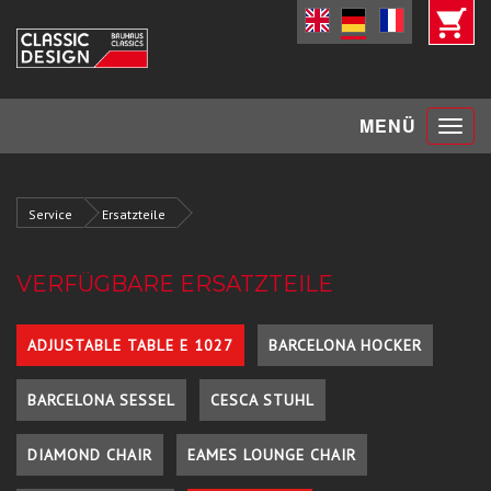
Toggle
MENÜ
navigat
Service
Ersatzteile
VERFÜGBARE ERSATZTEILE
ADJUSTABLE TABLE E 1027
BARCELONA HOCKER
BARCELONA SESSEL
CESCA STUHL
DIAMOND CHAIR
EAMES LOUNGE CHAIR