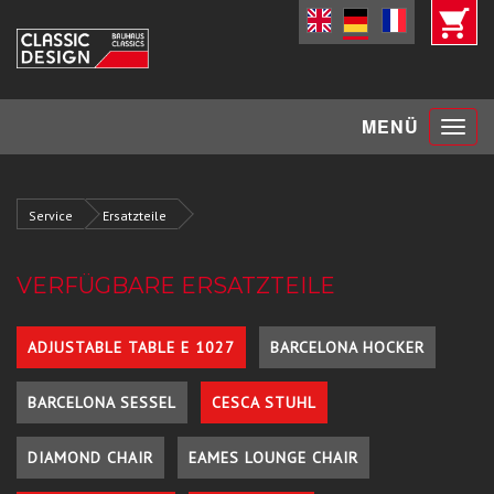
Toggle
MENÜ
navigat
Service
Ersatzteile
VERFÜGBARE ERSATZTEILE
ADJUSTABLE TABLE E 1027
BARCELONA HOCKER
BARCELONA SESSEL
CESCA STUHL
DIAMOND CHAIR
EAMES LOUNGE CHAIR