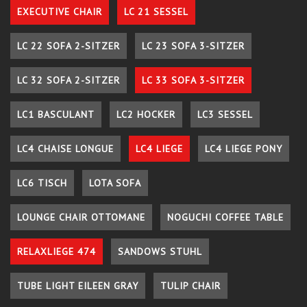
EXECUTIVE CHAIR
LC 21 SESSEL
LC 22 SOFA 2-SITZER
LC 23 SOFA 3-SITZER
LC 32 SOFA 2-SITZER
LC 33 SOFA 3-SITZER
LC1 BASCULANT
LC2 HOCKER
LC3 SESSEL
LC4 CHAISE LONGUE
LC4 LIEGE
LC4 LIEGE PONY
LC6 TISCH
LOTA SOFA
LOUNGE CHAIR OTTOMANE
NOGUCHI COFFEE TABLE
RELAXLIEGE 474
SANDOWS STUHL
TUBE LIGHT EILEEN GRAY
TULIP CHAIR