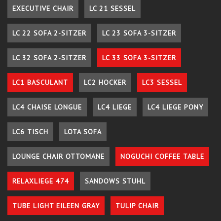
EXECUTIVE CHAIR
LC 21 SESSEL
LC 22 SOFA 2-SITZER
LC 23 SOFA 3-SITZER
LC 32 SOFA 2-SITZER
LC 33 SOFA 3-SITZER
LC1 BASCULANT
LC2 HOCKER
LC3 SESSEL
LC4 CHAISE LONGUE
LC4 LIEGE
LC4 LIEGE PONY
LC6 TISCH
LOTA SOFA
LOUNGE CHAIR OTTOMANE
NOGUCHI COFFEE TABLE
RELAXLIEGE 474
SANDOWS STUHL
TUBE LIGHT EILEEN GRAY
TULIP CHAIR