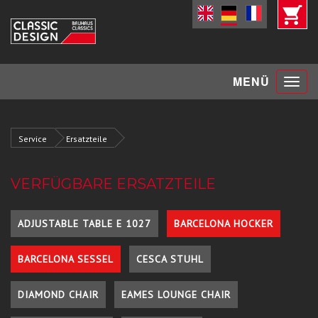
Toggle
MENÜ
navigat
Service
Ersatzteile
VERFÜGBARE ERSATZTEILE
ADJUSTABLE TABLE E 1027
BARCELONA HOCKER
BARCELONA SESSEL
CESCA STUHL
DIAMOND CHAIR
EAMES LOUNGE CHAIR