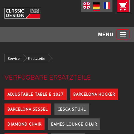
Toggle
MENÜ
navigat
Service
Ersatzteile
VERFÜGBARE ERSATZTEILE
ADJUSTABLE TABLE E 1027
BARCELONA HOCKER
BARCELONA SESSEL
CESCA STUHL
DIAMOND CHAIR
EAMES LOUNGE CHAIR