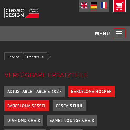
Toggle
MENÜ
navigat
Service
Ersatzteile
VERFÜGBARE ERSATZTEILE
ADJUSTABLE TABLE E 1027
BARCELONA HOCKER
BARCELONA SESSEL
CESCA STUHL
DIAMOND CHAIR
EAMES LOUNGE CHAIR