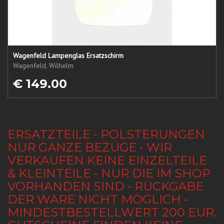
Wagenfeld Lampenglas Ersatzschirm
Wagenfeld, Wilhelm
€ 149.00
ERSATZTEILE - POLSTERUNGEN
NUR GANZE BEZÜGE - WIR
VERKAUFEN KEINE EINZELTEILE
& KLEINTEILE - NUR DIE IM SHOP
VORHANDEN SIND - RÜCKGABE
DER WARE NICHT MÖGLICH -
MINDESTBESTELLWERT 200 EUR.