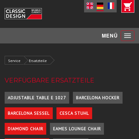
Toggle
MENÜ
navigat
Service
Ersatzteile
VERFÜGBARE ERSATZTEILE
ADJUSTABLE TABLE E 1027
BARCELONA HOCKER
BARCELONA SESSEL
CESCA STUHL
DIAMOND CHAIR
EAMES LOUNGE CHAIR