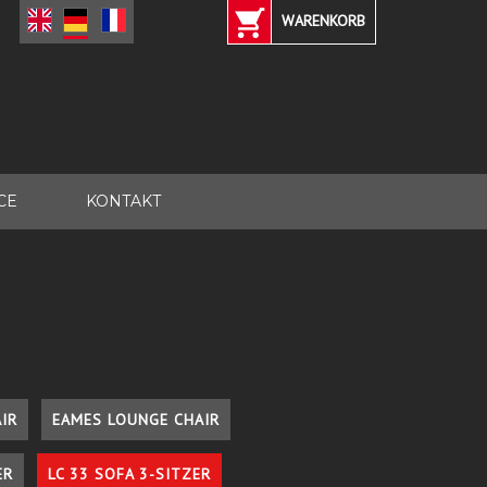
WARENKORB
CE
KONTAKT
IR
EAMES LOUNGE CHAIR
ER
LC 33 SOFA 3-SITZER