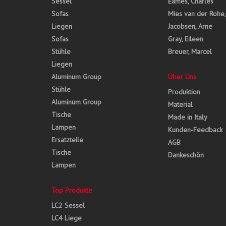
Sessel
Eames, Charles
Sofas
Mies van der Rohe
Liegen
Jacobsen, Arne
Sofas
Gray, Eileen
Stühle
Breuer, Marcel
Liegen
Aluminum Group
Über Uns
Stühle
Produktion
Aluminum Group
Material
Tische
Made in Italy
Lampen
Kunden-Feedback
Ersatzteile
AGB
Tische
Dankeschön
Lampen
Top Produkte
LC2 Sessel
LC4 Liege