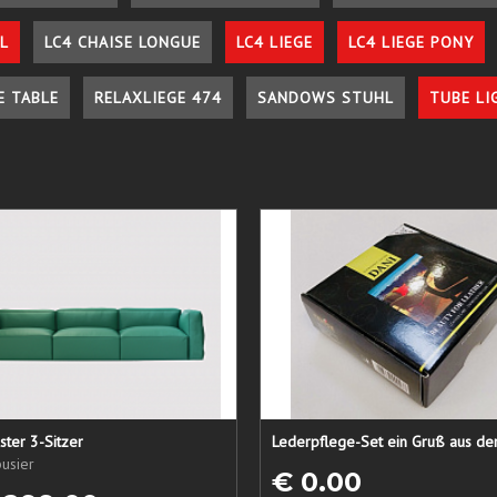
L
LC4 CHAISE LONGUE
LC4 LIEGE
LC4 LIEGE PONY
E TABLE
RELAXLIEGE 474
SANDOWS STUHL
TUBE LI
ster 3-Sitzer
usier
€ 0.00