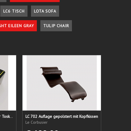
LC6 TISCH
LOTA SOFA
GHT EILEEN GRAY
TULIP CHAIR
Lederpflege-Set ein Gruß aus der Toskana...
LC 702 Auflage gepolstert mit Kopfkissen
Le Corbusier