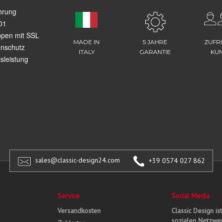
hrung
01
ppen mit SSL
MADE IN
5 JAHRE
ZUFR
enschutz
ITALY
GARANTIE
KU
sleistung
sales@classic-design24.com
+39 0574 027 862
Service
Social Media
Versandkosten
Classic Design is
sozialen Netzwer