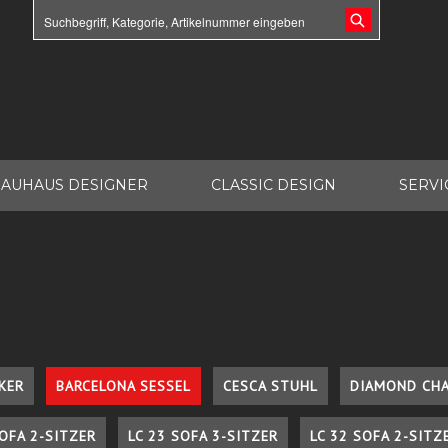
AUHAUS DESIGNER
CLASSIC DESIGN
SERVI
KER
BARCELONA SESSEL
CESCA STUHL
DIAMOND CHA
SOFA 2-SITZER
LC 23 SOFA 3-SITZER
LC 32 SOFA 2-SITZ