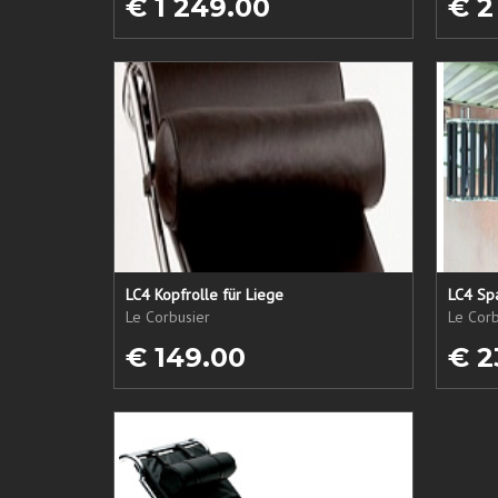
€ 1 249.00
€ 2
LC4 Kopfrolle für Liege
LC4 Spa
Le Corbusier
Le Corb
€ 149.00
€ 2