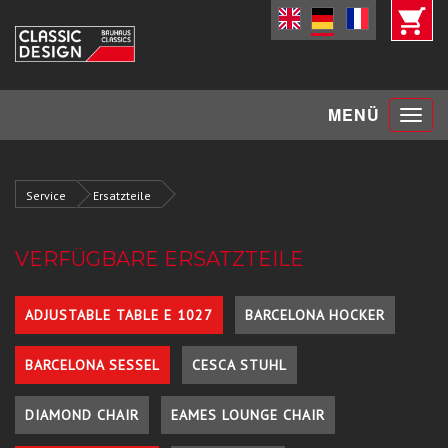
Toggle
MENÜ
navigat
Service
Ersatzteile
VERFÜGBARE ERSATZTEILE
ADJUSTABLE TABLE E 1027
BARCELONA HOCKER
BARCELONA SESSEL
CESCA STUHL
DIAMOND CHAIR
EAMES LOUNGE CHAIR