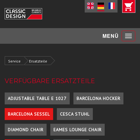
Toggle
MENÜ
navigat
Service
Ersatzteile
VERFÜGBARE ERSATZTEILE
ADJUSTABLE TABLE E 1027
BARCELONA HOCKER
BARCELONA SESSEL
CESCA STUHL
DIAMOND CHAIR
EAMES LOUNGE CHAIR