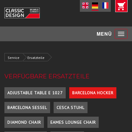
Toggle
MENÜ
navigat
Service
Ersatzteile
VERFÜGBARE ERSATZTEILE
ADJUSTABLE TABLE E 1027
BARCELONA HOCKER
BARCELONA SESSEL
CESCA STUHL
DIAMOND CHAIR
EAMES LOUNGE CHAIR