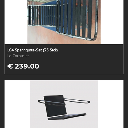
LC4 Spanngurte-Set (35 Stck)
Le Corbusier
€ 239.00