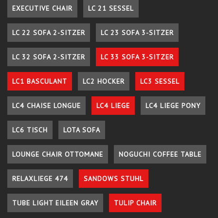
EXECUTIVE CHAIR
LC 21 SESSEL
LC 22 SOFA 2-SITZER
LC 23 SOFA 3-SITZER
LC 32 SOFA 2-SITZER
LC 33 SOFA 3-SITZER
LC1 BASCULANT
LC2 HOCKER
LC3 SESSEL
LC4 CHAISE LONGUE
LC4 LIEGE
LC4 LIEGE PONY
LC6 TISCH
LOTA SOFA
LOUNGE CHAIR OTTOMANE
NOGUCHI COFFEE TABLE
RELAXLIEGE 474
SANDOWS STUHL
TUBE LIGHT EILEEN GRAY
TULIP CHAIR