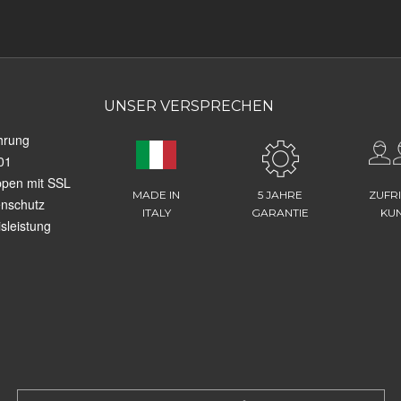
UNSER VERSPRECHEN
hrung
01
ppen mit SSL
MADE IN
5 JAHRE
ZUFR
enschutz
ITALY
GARANTIE
KU
sleistung