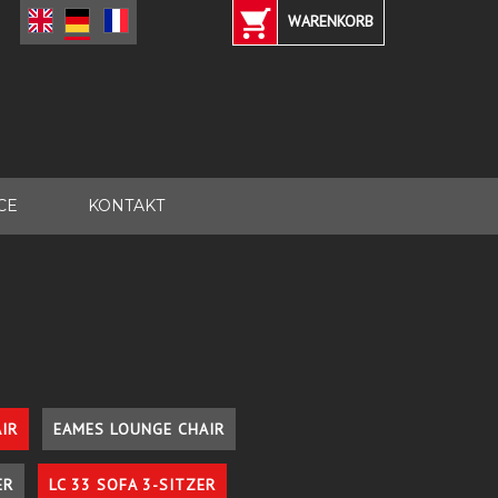
WARENKORB
CE
KONTAKT
IR
EAMES LOUNGE CHAIR
ER
LC 33 SOFA 3-SITZER