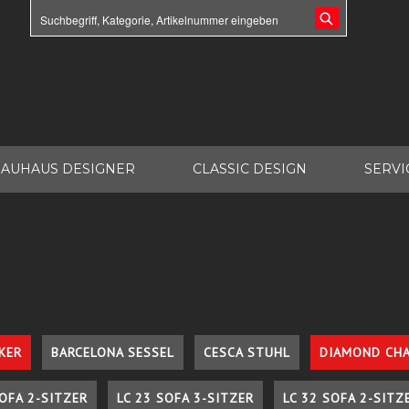
AUHAUS DESIGNER
CLASSIC DESIGN
SERVI
KER
BARCELONA SESSEL
CESCA STUHL
DIAMOND CHA
SOFA 2-SITZER
LC 23 SOFA 3-SITZER
LC 32 SOFA 2-SITZ