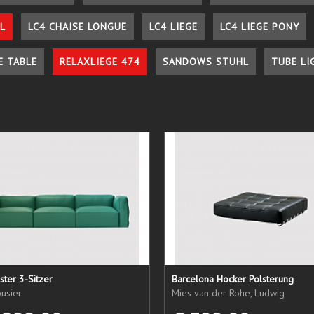
L
LC4 CHAISE LONGUE
LC4 LIEGE
LC4 LIEGE PONY
E TABLE
RELAXLIEGE 474
SANDOWS STUHL
TUBE LI
ster 3-Sitzer
Barcelona Hocker Polsterung
usier
Mies van der Rohe, Ludwig