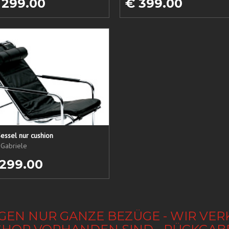
 299.00
€ 399.00
essel nur cushion
 Gabriele
 299.00
GEN NUR GANZE BEZÜGE - WIR VER