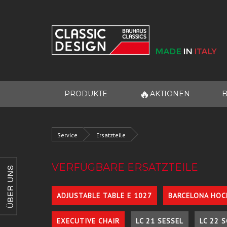
🔥
PRODUKTE
AKTIONEN
B
Service
Ersatzteile
VERFÜGBARE ERSATZTEILE
ÜBER UNS
ADJUSTABLE TABLE E 1027
BARCELONA HOC
EXECUTIVE CHAIR
LC 21 SESSEL
LC 22 