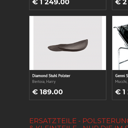
€ 1 249.00
€ 2
Diamond Stuhl Polster
Genni S
Bertoia, Harry
Mucchi,
€ 189.00
€ 1
ERSATZTEILE - POLSTERUN