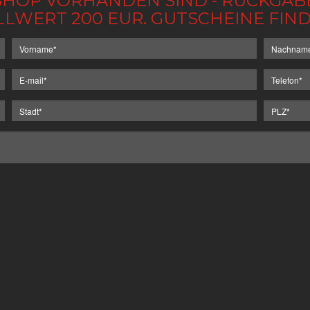
IM SHOP VORHANDEN SIND - RÜCKGA
LLWERT 200 EUR. GUTSCHEINE FI