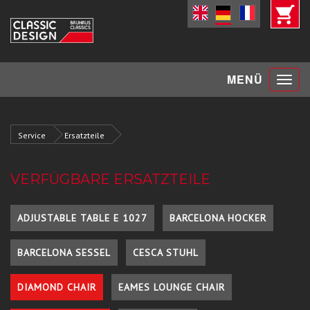
Toggle
MENÜ
navigat
Service
Ersatzteile
VERFÜGBARE ERSATZTEILE
ADJUSTABLE TABLE E 1027
BARCELONA HOCKER
BARCELONA SESSEL
CESCA STUHL
DIAMOND CHAIR
EAMES LOUNGE CHAIR