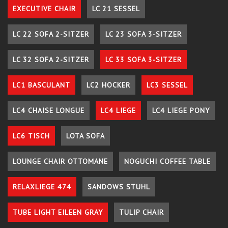
EXECUTIVE CHAIR
LC 21 SESSEL
LC 22 SOFA 2-SITZER
LC 23 SOFA 3-SITZER
LC 32 SOFA 2-SITZER
LC 33 SOFA 3-SITZER
LC1 BASCULANT
LC2 HOCKER
LC3 SESSEL
LC4 CHAISE LONGUE
LC4 LIEGE
LC4 LIEGE PONY
LC6 TISCH
LOTA SOFA
LOUNGE CHAIR OTTOMANE
NOGUCHI COFFEE TABLE
RELAXLIEGE 474
SANDOWS STUHL
TUBE LIGHT EILEEN GRAY
TULIP CHAIR