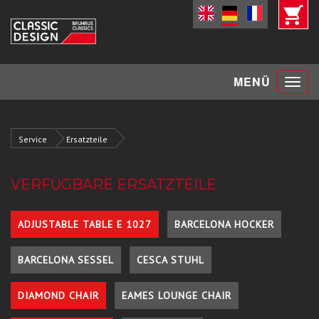
Toggle
MENÜ
navigat
Service
Ersatzteile
VERFÜGBARE ERSATZTEILE
ADJUSTABLE TABLE E 1027
BARCELONA HOCKER
BARCELONA SESSEL
CESCA STUHL
DIAMOND CHAIR
EAMES LOUNGE CHAIR