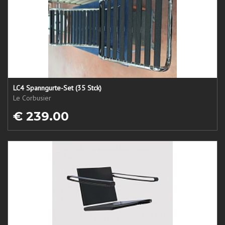
LC4 Spanngurte-Set (35 Stck)
Le Corbusier
€ 239.00