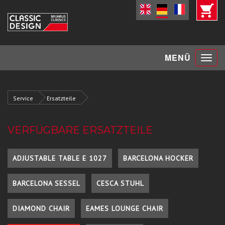
Toggle
MENÜ
navigat
Service
Ersatzteile
VERFÜGBARE ERSATZTEILE
ADJUSTABLE TABLE E 1027
BARCELONA HOCKER
BARCELONA SESSEL
CESCA STUHL
DIAMOND CHAIR
EAMES LOUNGE CHAIR