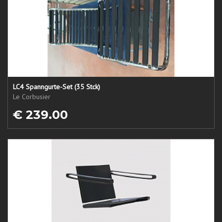
LC4 Spanngurte-Set (35 Stck)
Le Corbusier
€ 239.00