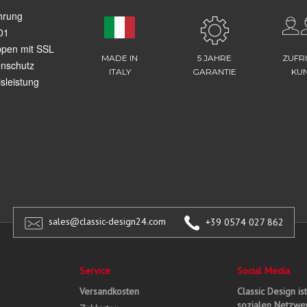
hrung
01
ppen mit SSL
MADE IN
5 JAHRE
ZUFR
enschutz
ITALY
GARANTIE
KU
sleistung
sales@classic-design24.com
+39 0574 027 862
Service
Social Media
Versandkosten
Classic Design is
sozialen Netzwer