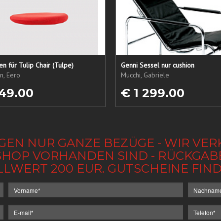
sen für Tulip Chair (Tulpe)
Genni Sessel nur cushion
n, Eero
Mucchi, Gabriele
49.00
€ 1 299.00
GEN NUR GANZE BEZÜGE - WIR VER
IM SHOP VORHANDEN SIND - RÜCKGA
LLWERT 200 EUR. GUTSCHEINE FI