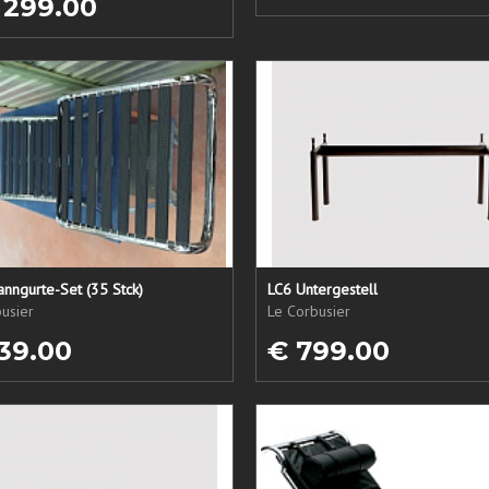
 299.00
nngurte-Set (35 Stck)
LC6 Untergestell
usier
Le Corbusier
39.00
€ 799.00