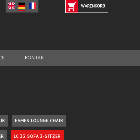
WARENKORB
CE
KONTAKT
IR
EAMES LOUNGE CHAIR
ER
LC 33 SOFA 3-SITZER