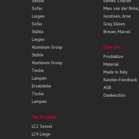
Sessel
Eames, Charles
Sofas
Mies van der Rohe
Liegen
Jacobsen, Arne
Sofas
Gray, Eileen
Stühle
Breuer, Marcel
Liegen
Aluminum Group
Über Uns
Stühle
Produktion
Aluminum Group
Material
Tische
Made in Italy
Lampen
Kunden-Feedback
Ersatzteile
AGB
Tische
Dankeschön
Lampen
Top Produkte
LC2 Sessel
LC4 Liege