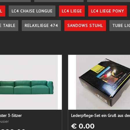
L
LC4 CHAISE LONGUE
LC4 LIEGE
LC4 LIEGE PONY
E TABLE
RELAXLIEGE 474
SANDOWS STUHL
TUBE LI
ster 3-Sitzer
usier
€ 0.00