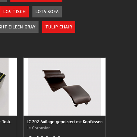
LC6 TISCH
LOTA SOFA
GHT EILEEN GRAY
TULIP CHAIR
Lederpflege-Set ein Gruß aus der Toskana...
LC 702 Auflage gepolstert mit Kopfkissen
Le Corbusier