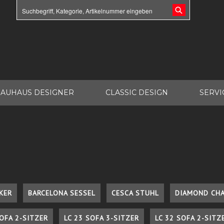
AUHAUS DESIGNER
CLASSIC DESIGN
SERVI
KER
BARCELONA SESSEL
CESCA STUHL
DIAMOND CHA
SOFA 2-SITZER
LC 23 SOFA 3-SITZER
LC 32 SOFA 2-SITZ