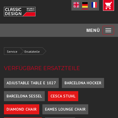
Toggle
MENÜ
navigat
Service
Ersatzteile
VERFÜGBARE ERSATZTEILE
ADJUSTABLE TABLE E 1027
BARCELONA HOCKER
BARCELONA SESSEL
CESCA STUHL
DIAMOND CHAIR
EAMES LOUNGE CHAIR