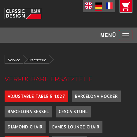
Toggle
MENÜ
navigat
Service
Ersatzteile
VERFÜGBARE ERSATZTEILE
ADJUSTABLE TABLE E 1027
BARCELONA HOCKER
BARCELONA SESSEL
CESCA STUHL
DIAMOND CHAIR
EAMES LOUNGE CHAIR