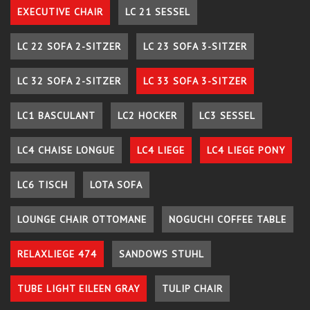
EXECUTIVE CHAIR
LC 21 SESSEL
LC 22 SOFA 2-SITZER
LC 23 SOFA 3-SITZER
LC 32 SOFA 2-SITZER
LC 33 SOFA 3-SITZER
LC1 BASCULANT
LC2 HOCKER
LC3 SESSEL
LC4 CHAISE LONGUE
LC4 LIEGE
LC4 LIEGE PONY
LC6 TISCH
LOTA SOFA
LOUNGE CHAIR OTTOMANE
NOGUCHI COFFEE TABLE
RELAXLIEGE 474
SANDOWS STUHL
TUBE LIGHT EILEEN GRAY
TULIP CHAIR