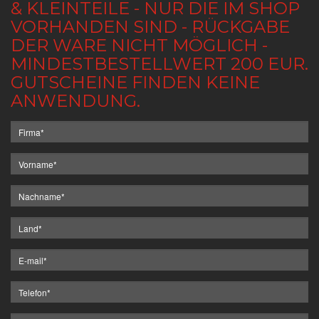
& KLEINTEILE - NUR DIE IM SHOP
VORHANDEN SIND - RÜCKGABE
DER WARE NICHT MÖGLICH -
MINDESTBESTELLWERT 200 EUR.
GUTSCHEINE FINDEN KEINE
ANWENDUNG.