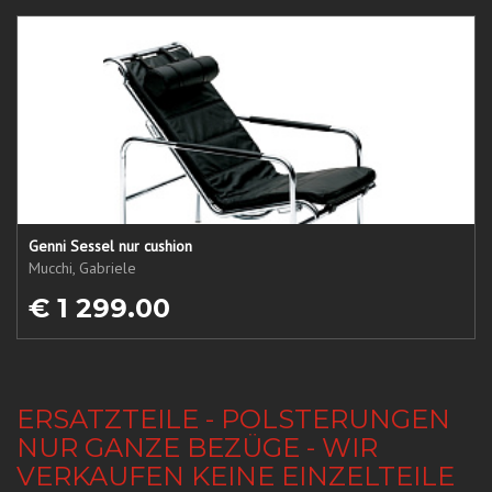
Genni Sessel nur cushion
Mucchi, Gabriele
€ 1 299.00
ERSATZTEILE - POLSTERUNGEN
NUR GANZE BEZÜGE - WIR
VERKAUFEN KEINE EINZELTEILE