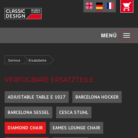
Toggle
MENÜ
navigat
Service
Ersatzteile
VERFÜGBARE ERSATZTEILE
ADJUSTABLE TABLE E 1027
BARCELONA HOCKER
BARCELONA SESSEL
CESCA STUHL
DIAMOND CHAIR
EAMES LOUNGE CHAIR