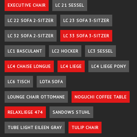
EXECUTIVE CHAIR
LC 21 SESSEL
LC 22 SOFA 2-SITZER
LC 23 SOFA 3-SITZER
LC 32 SOFA 2-SITZER
LC 33 SOFA 3-SITZER
LC1 BASCULANT
LC2 HOCKER
LC3 SESSEL
LC4 CHAISE LONGUE
LC4 LIEGE
LC4 LIEGE PONY
LC6 TISCH
LOTA SOFA
LOUNGE CHAIR OTTOMANE
NOGUCHI COFFEE TABLE
RELAXLIEGE 474
SANDOWS STUHL
TUBE LIGHT EILEEN GRAY
TULIP CHAIR